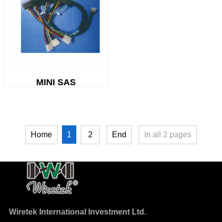
MINI SAS
1
Home
2
End
In all
2
pages
Wiretek International Investment Ltd.