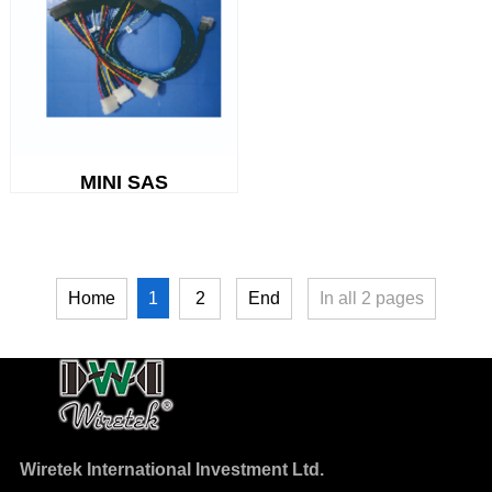
MINI SAS
1
Home
2
End
In all
2
pages
Wiretek International Investment Ltd.